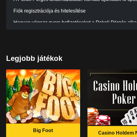
Fiók regisztrációja és hitelesítése
Hogyan végezz gyors befizetéseket a Pokoli Pörgés alka
Pokoli Pörgés alkalmazás kifizetései: limitek, kifizetés
Banki limitek és a felelősségteljes szerencsejáték eszk
Legjobb játékok
Nyerőgépek, élő osztó és jackpotok a Pokoli Pörgés Ka
Biztonság és tisztességes játék
Fő jellemzők
Big Foot
Casino Holdem 