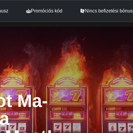
nusz
Promóciós kód
Nincs befizetési bónus
ot Ma-
 a