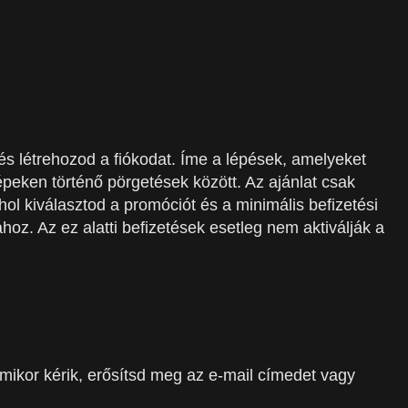
és létrehozod a fiókodat. Íme a lépések, amelyeket
peken történő pörgetések között. Az ajánlat csak
ol kiválasztod a promóciót és a minimális befizetési
oz. Az ez alatti befizetések esetleg nem aktiválják a
Amikor kérik, erősítsd meg az e-mail címedet vagy