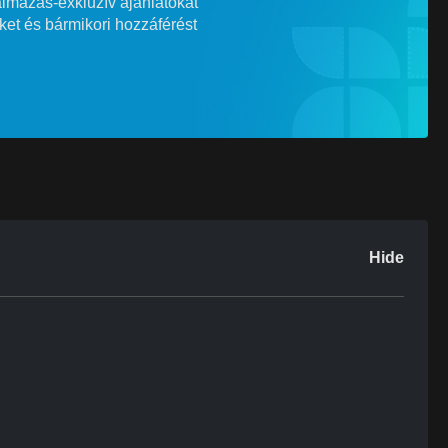
kalmazás-exkluzív ajánlatokat
ket és bármikori hozzáférést
Hide