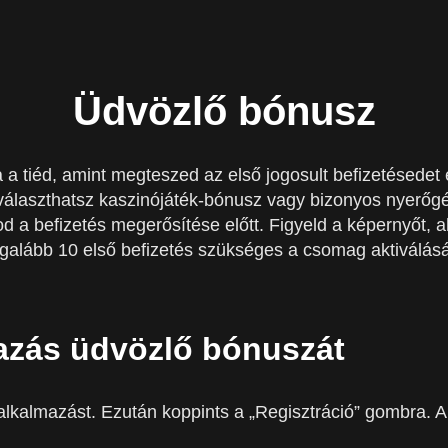
Üdvözlő bónusz
 tiéd, amint megteszed az első jogosult befizetésedet 
választhatsz kaszinójáték-bónusz vagy bizonyos nyerőgé
 a befizetés megerősítése előtt. Figyeld a képernyőt, ah
galább 10 első befizetés szükséges a csomag aktiválásáh
azás üdvözlő bónuszát
 alkalmazást. Ezután koppints a „Regisztráció” gombra. 