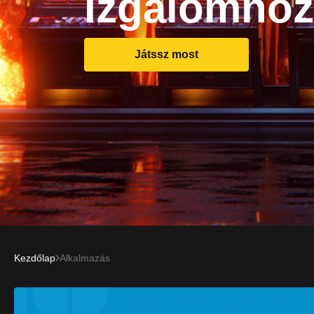
Izgalomhoz
Játssz most
Kezdőlap
Alkalmazás