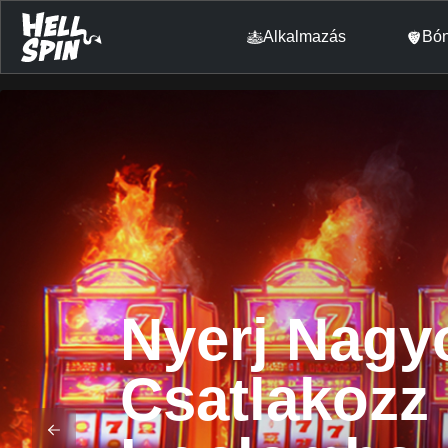
Alkalmazás
Bó
Nyerj Nagy
Csatlakozz