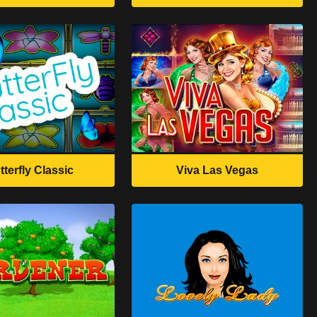
tterfly Classic
Viva Las Vegas