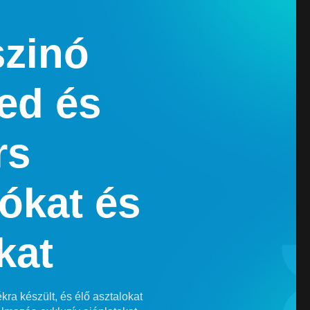
szinó
ted és
rs
ókat és
kat
ra készült, és élő asztalokat