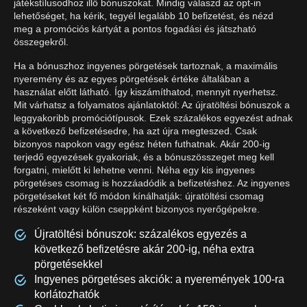
játékstílusodhoz illő bónuszokat. Mindig válaszd az opt-in
lehetőséget, ha kérik, tegyél legalább 10 befizetést, és nézd
meg a promóciós kártyát a pontos fogadási és játszható
összegekről.
Ha a bónuszhoz ingyenes pörgetések tartoznak, a maximális
nyeremény és az egyes pörgetések értéke általában a
használat előtt látható. Így kiszámíthatod, mennyit nyerhetsz.
Mit várhatsz a folyamatos ajánlatoktól: Az újratöltési bónuszok a
leggyakoribb promóciótípusok. Ezek százalékos egyezést adnak
a következő befizetésedre, ha azt újra megteszed. Csak
bizonyos napokon vagy egész héten futhatnak. Akár 200-ig
terjedő egyezések gyakoriak, és a bónuszösszeget meg kell
forgatni, mielőtt ki lehetne venni. Néha egy kis ingyenes
pörgetéses csomag is hozzáadódik a befizetéshez. Az ingyenes
pörgetéseket két fő módon kínálhatják: újratöltési csomag
részeként vagy külön cseppként bizonyos nyerőgépekre.
Újratöltési bónuszok: százalékos egyezés a
következő befizetésre akár 200-ig, néha extra
pörgetésekkel
Ingyenes pörgetéses akciók: a nyeremények 100-ra
korlátozhatók