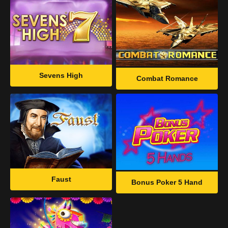
Sevens High
Combat Romance
Faust
Bonus Poker 5 Hand