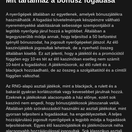
Mit tartalmaz a bónusz fogadása
A nyerőgépek általában az egyetlenek, amelyek bónuszjátékra
használhatók. A fogadási követelmények készpénzre váltható
nyereményekké alakításának sebessége szempontjából a
legtöbb nyerőgép járul hozzá a legtöbbet. Általában a
legegyszerűbb módja annak, hogy teljesítsd a 50 befizetést
igénylő bónuszodat, ha jogosult nyerőgépeket játszol. Az élő
kaszinójátékok jogosultak lehetnek, de a nyerhető összeg
általában kisebb. Ez azt jelenti, hogy a játéktól és a promóciótól
függően egy 10-es tét az élő kaszinóban esetleg nem számít
10-ként a fogadáshoz. A játékműsorok, az élő rulett és a
blackjack hozzáadható, de az összeg a szolgáltatótól és a címtől
függően változhat.
Az RNG-alapú asztali játékok, mint a blackjack, a rulett és a
bakarát gyakran korlátozottak vagy kevesebbet járulnak hozzá.
Ezeknek a játékoknak alacsonyabb a ház előnye, ezért sok
kaszinó nem engedi, hogy bónuszjátékosok játsszanak velük.
Általában jobb szórakozásból használni az asztali játékokat, mint
gyorsan teljesíteni a fogadásokat, ha engedélyezettek. A teljes
hozzájárulású jogosult nyerőgépek a legjobb módja a fogadások
teljesítésének. Egyes élő kaszinójátékok és játékműsorok néha
alacsonyabb hozzájárulással jogosultak. Sok klasszikus asztali