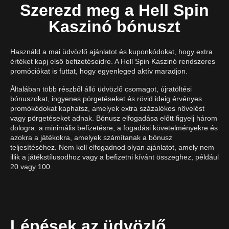
Szerezd meg a Hell Spin
Kaszinó bónuszt
Használd a mai üdvözlő ajánlatot és kuponkódokat, hogy extra
értéket kapj első befizetéseidre. A Hell Spin Kaszinó rendszeres
promóciókat is futtat, hogy egyenleged aktív maradjon.
Általában több részből álló üdvözlő csomagot, újratöltési
bónuszokat, ingyenes pörgetéseket és rövid ideig érvényes
promókódokat kaphatsz, amelyek extra százalékos növelést
vagy pörgetéseket adnak. Bónusz elfogadása előtt figyelj három
dologra: a minimális befizetésre, a fogadási követelményekre és
azokra a játékokra, amelyek számítanak a bónusz
teljesítéséhez. Nem kell elfogadnod olyan ajánlatot, amely nem
illik a játékstílusodhoz vagy a befizetni kívánt összeghez, például
20 vagy 100.
Lépések az üdvözlő