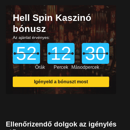
Hell Spin Kaszinó
bónusz
Az ajánlat érvényes:
52
12
28
Órák
Percek
Másodpercek
Igényeld a bónuszt most
Ellenőrizendő dolgok az igénylés