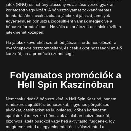
játék (RNG) és néhány alacsony volatilitású verzió gyakran
korlátozott vagy kizárt. A bónuszfolyamat zökkenőmentes
fenntartásához csak azokat a játékokat játsszd, amelyek
egyértelműen bónuszra jogosultként vannak megjelölve a
bónuszinformációkban. Ne válts a korlátozott asztalok között a
játékmenet közepén.
Ha játékok keverékét szeretnéd játszani, érdemes először a
nyerőgépekre összpontosítani, és csak akkor hozzáadni az élő
kaszinót, ha a promóció szerint segít.
Folyamatos promóciók a
Hell Spin Kaszinóban
Nemcsak üdvözlő bónuszt kínál a Hell Spin Kaszinó, hanem
rendszeres újratöltési bónuszokat, ingyenes pörgetéses
akciókat, cashbacket és különleges, időben korlátozott
ajánlatokat is. Ezek a bónuszok általában befizetésektől,
bizonyos játéktípusoktól vagy heti aktivitástól függenek. Így
megtervezheted az egyenlegedet és kiválaszthatod a