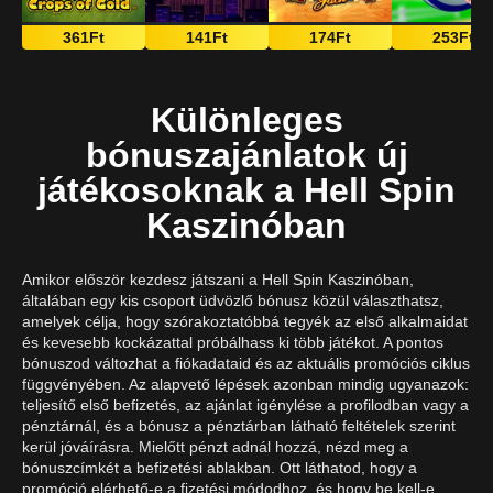
361Ft
141Ft
174Ft
253Ft
Különleges
bónuszajánlatok új
játékosoknak a Hell Spin
Kaszinóban
Amikor először kezdesz játszani a Hell Spin Kaszinóban,
általában egy kis csoport üdvözlő bónusz közül választhatsz,
amelyek célja, hogy szórakoztatóbbá tegyék az első alkalmaidat
és kevesebb kockázattal próbálhass ki több játékot. A pontos
bónuszod változhat a fiókadataid és az aktuális promóciós ciklus
függvényében. Az alapvető lépések azonban mindig ugyanazok:
teljesítő első befizetés, az ajánlat igénylése a profilodban vagy a
pénztárnál, és a bónusz a pénztárban látható feltételek szerint
kerül jóváírásra. Mielőtt pénzt adnál hozzá, nézd meg a
bónuszcímkét a befizetési ablakban. Ott láthatod, hogy a
promóció elérhető-e a fizetési módodhoz, és hogy be kell-e