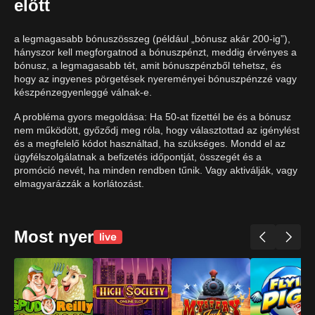
előtt
a legmagasabb bónuszösszeg (például „bónusz akár 200-ig”),
hányszor kell megforgatnod a bónuszpénzt, meddig érvényes a
bónusz, a legmagasabb tét, amit bónuszpénzből tehetsz, és
hogy az ingyenes pörgetések nyereményei bónuszpénzzé vagy
készpénzegyenleggé válnak-e.
A probléma gyors megoldása: Ha 50-at fizettél be és a bónusz
nem működött, győződj meg róla, hogy választottad az igénylést
és a megfelelő kódot használtad, ha szükséges. Mondd el az
ügyfélszolgálatnak a befizetés időpontját, összegét és a
promóció nevét, ha minden rendben tűnik. Vagy aktiválják, vagy
elmagyarázzák a korlátozást.
Most nyer