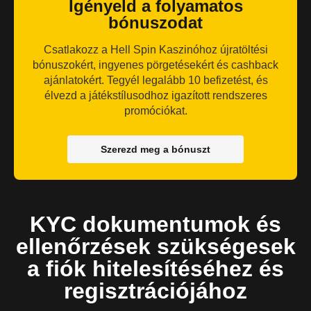
Igényeld a folyamatos
bónuszodat
Csatlakozz a Hell Spin Kaszinóhoz újratöltési
bónuszokért, ingyenes pörgetésekért és cashback
ajánlatokért. Tegyél legalább 10 befizetést, és
élvezd a játékstílusodhoz igazított rendszeres
promóciókat.
Szerezd meg a bónuszt
KYC dokumentumok és
ellenőrzések szükségesek
a fiók hitelesítéséhez és
regisztrációjához