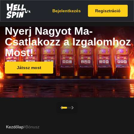
Bejelentkezés
Regisztráció
Nyerj Nagyot Ma-
Csatlakozz a Izgalomhoz
Most!
Játssz most
Kezdőlap
Bónusz