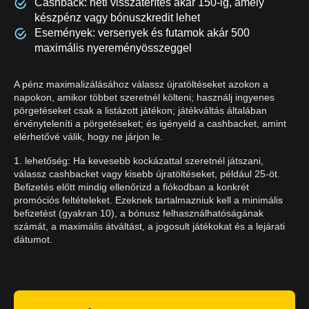
Cashback: heti visszatérítés akár 150-ig, amely
készpénz vagy bónuszkredit lehet
Események: versenyek és futamok akár 500
maximális nyereményösszeggel
A pénz maximalizálásához válassz újratöltéseket azokon a
napokon, amikor többet szeretnél költeni; használj ingyenes
pörgetéseket csak a listázott játékon; játékváltás általában
érvényteleníti a pörgetéseket; és igényeld a cashbacket, amint
elérhetővé válik, hogy ne járjon le.
1. lehetőség: Ha kevesebb kockázattal szeretnél játszani,
válassz cashbacket vagy kisebb újratöltéseket, például 25-öt.
Befizetés előtt mindig ellenőrizd a fiókodban a konkrét
promóciós feltételeket. Ezeknek tartalmazniuk kell a minimális
befizetést (gyakran 10), a bónusz felhasználhatóságának
számát, a maximális átváltást, a jogosult játékokat és a lejárati
dátumot.