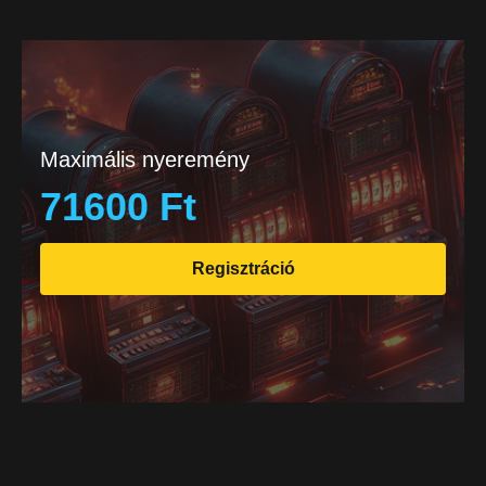
Maximális nyeremény
71600 Ft
Regisztráció