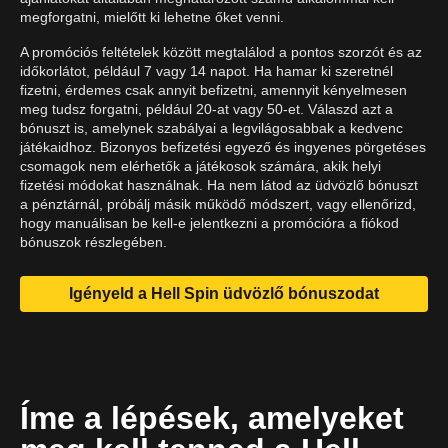
megforgatni, mielőtt ki lehetne őket venni.
A promóciós feltételek között megtalálod a pontos szorzót és az
időkorlátot, például 7 vagy 14 napot. Ha hamar ki szeretnél
fizetni, érdemes csak annyit befizetni, amennyit kényelmesen
meg tudsz forgatni, például 20-at vagy 50-et. Válaszd azt a
bónuszt is, amelynek szabályai a legvilágosabbak a kedvenc
játékaidhoz. Bizonyos befizetési egyező és ingyenes pörgetéses
csomagok nem elérhetők a játékosok számára, akik helyi
fizetési módokat használnak. Ha nem látod az üdvözlő bónuszt
a pénztárnál, próbálj másik működő módszert, vagy ellenőrizd,
hogy manuálisan be kell-e jelentkezni a promócióra a fiókod
bónuszok részlegében.
Igényeld a Hell Spin üdvözlő bónuszodat
Íme a lépések, amelyeket