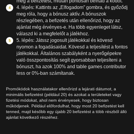
meg a befizetést, miután pontosan beírtad a kódot.
4. lépés: Kattints az „Elfogadom” gombra, és győződj
meg róla, hogy a bónusz aktív. A bónuszok
részlegében, a befizetés után ellenőrizd, hogy az
ajánlat még érvényes-e. Ha több egyenleget látsz,
válaszd ki a megfelelőt a játékhoz.
5. lépés: Játssz jogosult játékokkal és kövesd
nyomon a fogadásaidat. Kövesd a teljesítést a fontos
játékokkal. Általános szabályként a nyerőgépekre
való összpontosítás segít gyorsabban teljesíteni a
bónuszt, ha azok 100% and table games contributor
less or 0%-ban számítanak.
Promókódok használatakor ellenőrizd a lejárati dátumot, a
minimális befizetést (például 20) és azokat a területeket vagy
fizetési módokat, ahol nem érvényesek, hogy biztosan
működjenek. Például előfordulhat, hogy most 20 befizetést kell
tenned, majd később egy újabb 20 befizetést a több részből álló
ajánlat következő részéhez.