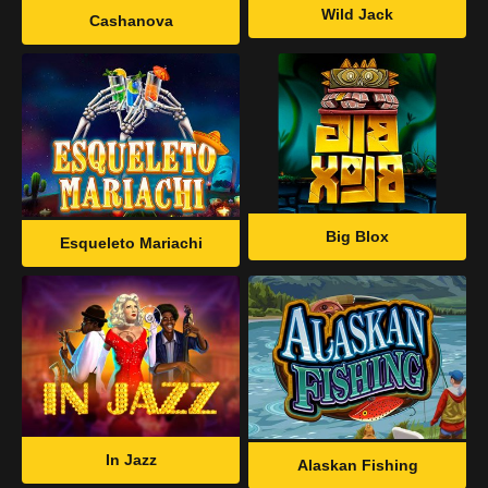
Wild Jack
Cashanova
Great Book Of Magic Deluxe
Esqueleto Mariachi
In Jazz
Alaskan Fishing