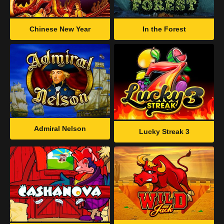
Tranzakciós Korlátok, Mielőtt Pénzt Teszel A Fiókodba
A Hell Spin Teljesen Optimalizált Mobil Játékra, Így
Chinese New Year
In the Forest
Szerezhetsz Hell Spin Kaszinó Promóciós Kódot,
Befizethetsz, És Elkezdhetsz Játékot Nyerőgépeken
Vagy Élő Asztalokon Közvetlenül A Telefonodról
Amikor Hell Spin Kaszinó Promóciós Kódot Használsz, A
Biztonságodnak Ugyanolyannak Kell Lennie, Mint A
Regisztrációkor, Befizetésekkor, Játékkor Vagy A
Nyereség Kivételekor
Játékosvédelem, Titkosítás, Engedély-ellenőrzések,
RNG-tesztelés, Valamint Engedélyezés És Megfelelőség
Admiral Nelson
Lucky Streak 3