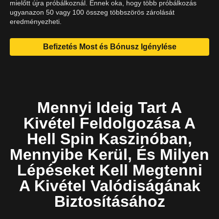
mielőtt újra próbálkoznál. Ennek oka, hogy több próbálkozás
ugyanazon 50 vagy 100 összeg többszörös zárolását
eredményezheti.
Befizetés Most és Bónusz Igénylése
Mennyi Ideig Tart A
Kivétel Feldolgozása A
Hell Spin Kaszinóban,
Mennyibe Kerül, És Milyen
Lépéseket Kell Megtenni
A Kivétel Valódiságának
Biztosításához