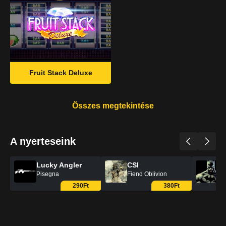
Fruit Stack Deluxe
Összes megtekintése
A nyerteseink
Lucky Angler
CSI
Bi
Pisegna
Fiend Oblivion
Bo
290Ft
380Ft