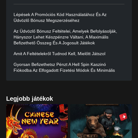
Lépések A Promóciós Kód Használatához És Az
Üdvözlő Bónusz Megszerzéséhez
Az Üdvözlő Bónusz Feltételei, Amelyek Befolyásolják,
Hányszor Lehet Készpénzre Váltani, A Maximális
Befizethető Összeg És A Jogosult Játékok
Amit A Feltételekről Tudnod Kell, Mielőtt Játszol
Gyorsan Befizethetsz Pénzt A Hell Spin Kaszinó
Fiókodba Az Elfogadott Fizetési Módok És Minimális
Összegek Egyikével
Fizetési Módok És Minimális Befizetés
Legjobb játékok
Mennyi Ideig Tart A Kivétel Feldolgozása A Hell Spin
Kaszinóban, Mennyibe Kerül, És Milyen Lépéseket Kell
Megtenni A Kivétel Valódiságának Biztosításához
Feldolgozási Idők És Amit Befolyásolnak
A Hell Spin Kaszinó Promóciós Kód Zökkenőmentes
Használatához Hasznos Tudni, Hogyan Működnek A