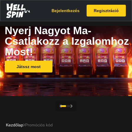
Bejelentkezés
Regisztráció
Nyerj Nagyot Ma-
Csatlakozz a Izgalomhoz
Most!
Játssz most
Kezdőlap
Promóciós kód