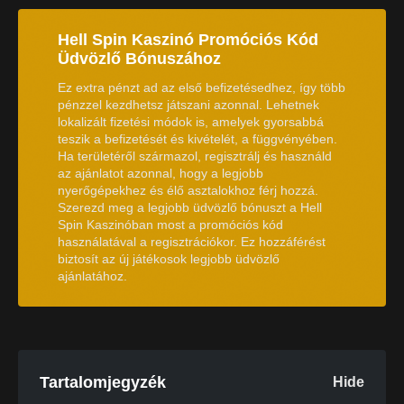
Hell Spin Kaszinó Promóciós Kód
Üdvözlő Bónuszához
Ez extra pénzt ad az első befizetésedhez, így több
pénzzel kezdhetsz játszani azonnal. Lehetnek
lokalizált fizetési módok is, amelyek gyorsabbá
teszik a befizetését és kivételét, a függvényében.
Ha területéről származol, regisztrálj és használd
az ajánlatot azonnal, hogy a legjobb
nyerőgépekhez és élő asztalokhoz férj hozzá.
Szerezd meg a legjobb üdvözlő bónuszt a Hell
Spin Kaszinóban most a promóciós kód
használatával a regisztrációkor. Ez hozzáférést
biztosít az új játékosok legjobb üdvözlő
ajánlatához.
Tartalomjegyzék
Hide