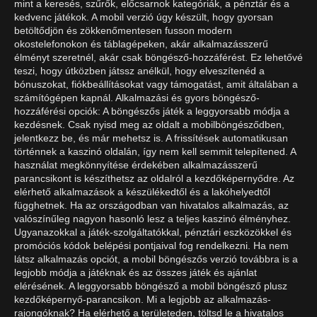
mint a keresés, szűrők, előcsarnok kategóriák, a pénztár és a
kedvenc játékok. A mobil verzió úgy készült, hogy gyorsan
betöltődjön és zökkenőmentesen fusson modern
okostelefonokon és táblagépeken, akár alkalmazásszerű
élményt szeretnél, akár csak böngésző-hozzáférést. Ez lehetővé
teszi, hogy útközben játssz anélkül, hogy elveszítenéd a
bónuszokat, fiókbeállításokat vagy támogatást, amit általában a
számítógépen kapnál. Alkalmazási és gyors böngésző-
hozzáférési opciók: A böngészős játék a leggyorsabb módja a
kezdésnek. Csak nyisd meg az oldalt a mobilböngésződben,
jelentkezz be, és már mehetsz is. A frissítések automatikusan
történnek a kaszinó oldalán, így nem kell semmit telepítened. A
használat megkönnyítése érdekében alkalmazásszerű
parancsikont is készíthetsz az oldalról a kezdőképernyődre. Az
elérhető alkalmazások a készülékedtől és a lakóhelyedtől
függhetnek. Ha az országodban van hivatalos alkalmazás, az
valószínűleg nagyon hasonló lesz a teljes kaszinó élményhez.
Ugyanazokkal a játék-szolgáltatókkal, pénztári eszközökkel és
promóciós kódok belépési pontjaival fog rendelkezni. Ha nem
látsz alkalmazás opciót, a mobil böngészős verzió továbbra is a
legjobb módja a játéknak és az összes játék és ajánlat
elérésének. A leggyorsabb böngésző a mobil böngésző plusz
kezdőképernyő-parancsikon. Mi a legjobb az alkalmazás-
rajongóknak? Ha elérhető a területeden, töltsd le a hivatalos