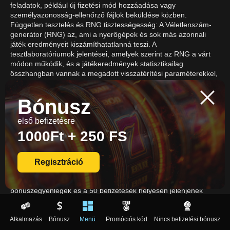
feladatok, például új fizetési mód hozzáadása vagy
személyazonosság-ellenőrző fájlok beküldése közben.
Független tesztelés és RNG tisztességesség: A Véletlenszám-
generátor (RNG) az, ami a nyerőgépek és sok más azonnali
játék eredményeit kiszámíthatatlanná teszi. A
tesztlaboratóriumok jelentései, amelyek szerint az RNG a várt
módon működik, és a játékeredmények statisztikailag
összhangban vannak a megadott visszatérítési paraméterekkel,
általában alátámasztják a tisztességesség állítását. Maradj a jól
ismert játék-szolgáltatóknál az előcsarnokban a nagyobb
Bónusz
nyugalom érdekében, és olvasd el az egyes játékok információs
paneljét a szabályok, volatilitás és RTP megállapításához, ha
első befizetésre
elérhető. Fiókvédelmi funkciók: Használj egyedi jelszót és
kövesd az elérhető egyéb biztonsági lépéseket a
1000Ft + 250 FS
bejelentkezéskor. Ha a kaszinó extra ellenőrzést kínál fontos
műveletekhez, például a kivételi kérelem megerősítéséhez,
tartsd bekapcsolva. Ez csökkenti az engedély nélküli kifizetések
Regisztráció
esélyét. Emellett gyakran ellenőrizd a tranzakciós
előzményeidet, különösen promóciós tevékenység után, hogy a
bónuszegyenlegek és a 50 befizetések helyesen jelenjenek
meg. A bónuszok és kuponkódok használata közben a
felelősségteljes játék eszközei és vezérlői arra szolgálnak, hogy
Alkalmazás
Bónusz
Menü
Promóciós kód
Nincs befizetési bónusz
segítsenek az irányításban maradni. Néhány gyakori eszköz a
befizetési és veszteségi korlátok, a munkamenet-időzítők, a