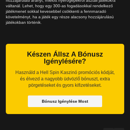
hozzájárulási arányt, mielőtt nyerőgépekről asztali játékokra
váltanál. Lehet, hogy egy 300-as fogadásokkal rendelkező
játékmenet sokkal kevesebbel csökkenti a fennmaradó
követelményt, ha a játék egy része alacsony hozzájárulású
játékokban történik.
Készen Állsz A Bónusz
Igénylésére?
Használd a Hell Spin Kaszinó promóciós kódját,
és élvezd a nagyobb üdvözlő bónuszt, extra
pörgetéseket és gyors kifizetéseket.
Bónusz Igénylése Most