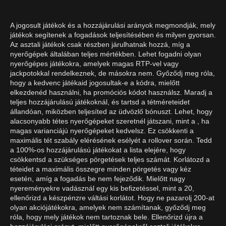
A jogosult játékok és a hozzájárulási arányok megmondják, mely
játékok segítenek a fogadások teljesítésében és milyen gyorsan.
Az asztali játékok csak részben járulhatnak hozzá, míg a
nyerőgépek általában teljes mértékben. Lehet fogadni olyan
nyerőgépes játékokra, amelyek magas RTP-vel vagy
jackpotokkal rendelkeznek, de másokra nem. Győződj meg róla,
hogy a kedvenc játékaid jogosultak-e a kódra, mielőtt
elkezdenéd használni, ha promóciós kódot használsz. Maradj a
teljes hozzájárulású játékoknál, és tartsd a tétméreteidet
állandóan, miközben teljesíted az üdvözlő bónuszt. Lehet, hogy
alacsonyabb tétes nyerőgépeket szeretnél játszani, mint a , ha
magas varianciájú nyerőgépeket kedvelsz. Ez csökkenti a
maximális tét szabály elérésének esélyét a rollover során. Tedd
a 100%-os hozzájárulású játékokat a lista elejére, hogy
csökkentsd a szükséges pörgetések teljes számát. Korlátozd a
téteidet a maximális összegre minden pörgetés vagy kéz
esetén, amíg a fogadás be nem fejeződik. Mielőtt nagy
nyereményekre vadásznál egy kis befizetéssel, mint a 20,
ellenőrizd a készpénzre váltási korlátot. Hogy ne pazarolj 200-at
olyan akciójátékokra, amelyek nem számítanak, győződj meg
róla, hogy mely játékok nem tartoznak bele. Ellenőrizd újra a