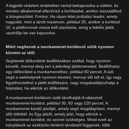
A legjobb védelem érdekében tartsd bekapcsolva a sütiket, és
minden alkalommal ellenőrizd a korlátaidat, amikor visszaállítod
a böngésződet. Fontos: Ha olyan tétet próbálsz leadni, amely
nagyobb, mint a tárolt maximum, például 25, amikor a korlátod
10, a platformnak vissza kell utasítania, amíg a felelős játék
vezérlője be van kapcsolva.
Miért segítenek a munkamenet-korlátozó sütik nyomon
követni az időt
Segítenek időkorlátok beállításában azáltal, hogy nyomon
követik, mennyi ideig tart a jelenlegi játékmeneted. Beállíthatsz
egy időkorlátot a munkamenethez, például 60 percet. A süti
segít a webhelynek nyomon követni, mennyi idő telt el, így vagy
figyelmeztethet a játék leállítására, vagy megakadályozhatja a
folytatást, ha elértük az időkorlátot.
A munkamenet-korlátozó sütik tárolhatják A választott
munkamenet-korlátot, például 30, 60 vagy 120 percet; A
munkamenet kezdő jelzőjét, amely segít megállapítani, mennyi
időt töltöttél; és Egy jelzőt, amely jelzi, hogy elértük a
munkamenet-korlátot, és szünet szükséges. Mivel ezek az
irányítások az eszközön történő tárolástól függenek, több