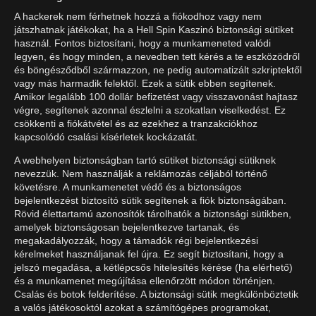
A hackerek nem férhetnek hozzá a fiókodhoz vagy nem
játszhatnak játékokat, ha a Hell Spin Kaszinó biztonsági sütiket
használ. Fontos biztosítani, hogy a munkameneted valódi
legyen, és hogy minden, a nevedben tett kérés a te eszközödről
és böngésződből származzon, ne pedig automatizált szkriptektől
vagy más harmadik felektől. Ezek a sütik ebben segítenek.
Amikor legalább 100 dollár befizetést vagy visszavonást hajtasz
végre, segítenek azonnal észlelni a szokatlan viselkedést. Ez
csökkenti a fiókátvétel és az ezekhez a tranzakciókhoz
kapcsolódó csalási kísérletek kockázatát.
A webhelyen biztonságban tartó sütiket biztonsági sütiknek
nevezzük. Nem használják a reklámozás céljából történő
követésre. A munkamenetet védő és a biztonságos
bejelentkezést biztosító sütik segítenek a fiók biztonságában.
Rövid élettartamú azonosítók tárolhatók a biztonsági sütikben,
amelyek biztonságosan bejelentkezve tartanak, és
megakadályozzák, hogy a támadók régi bejelentkezési
kérelmeket használjanak fel újra. Ez segít biztosítani, hogy a
jelszó megadása, a kétlépcsős hitelesítés kérése (ha elérhető)
és a munkamenet megújítása ellenőrzött módon történjen.
Csalás és botok felderítése. A biztonsági sütik megkülönböztetik
a valós játékosoktól azokat a számítógépes programokat,