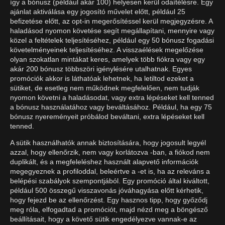
így a bónusz (például akár 100) helyesen kerül odaítélésre. Egy
ajánlat aktiválása egy jogosító művelet előtt, például 25
befizetése előtt, az opt-in megerősítéssel kerül megjegyzésre. A
haladásod nyomon követése segít megállapítani, mennyire vagy
közel a feltételek teljesítéséhez, például egy 50 bónusz fogadási
követelményeinek teljesítéséhez. A visszaélések megelőzése
olyan szokatlan mintákat keres, amelyek több fiókra vagy egy
akár 200 bónusz többszöri igénylésére utalhatnak. Egyes
promóciók akkor is láthatóak lehetnek, ha letiltod ezeket a
sütiket, de esetleg nem működnek megfelelően, nem tudják
nyomon követni a haladásodat, vagy extra lépéseket kell tenned
a bónusz használatához vagy beváltásához. Például, ha egy 75
bónusz nyereményeit próbálod beváltani, extra lépéseket kell
tenned.
A sütik használhatók annak biztosítására, hogy jogosult legyél
azzal, hogy ellenőrzik, nem vagy korlátozva -ban, a fiókod nem
duplikált, és a megfeleléshez használt alapvető információk
megegyeznek a profiloddal, beleértve a -et is, ha az releváns a
belépési szabályok szempontjából. Egy promóció által kiváltott,
például 500 összegű visszavonás jóváhagyása előtt kérhetik,
hogy fejezd be az ellenőrzést. Egy hasznos tipp, hogy győződj
meg róla, elfogadtad a promóciót, majd nézd meg a böngésző
beállításait, hogy a követő sütik engedélyezve vannak-e az