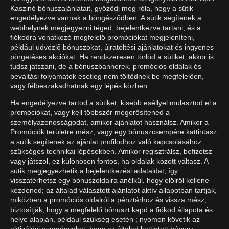
Kaszinó bónuszajánlatait, győződj meg róla, hogy a sütik
engedélyezve vannak a böngésződben. A sütik segítenek a
webhelynek megjegyezni téged, bejelentkezve tartani, és a
fiókodra vonatkozó megfelelő promóciókat megjeleníteni,
például üdvözlő bónuszokat, újratöltési ajánlatokat és ingyenes
pörgetéses akciókat. Ha rendszeresen törlöd a sütiket, akkor is
tudsz játszani, de a bónuszbannerek, promóciós oldalak és
beváltási folyamatok esetleg nem töltődnek be megfelelően,
vagy félbeszakadhatnak egy lépés közben.
Ha engedélyezve tartod a sütiket, kisebb eséllyel mulasztod el a
promóciókat, vagy kell többször megerősítened a
személyazonosságodat, amikor ajánlatot használsz. Amikor a
Promóciók területre mész, vagy egy bónuszcsempére kattintasz,
a sütik segítenek az ajánlat profilodhoz való kapcsolásához
szükséges technikai lépésekben. Amikor regisztrálsz, befizetsz
vagy játszol, ez különösen fontos, ha oldalak között váltasz. A
sütik megjegyezhetik a bejelentkezési adataidat, így
visszatérhetsz egy bónuszoldalra anélkül, hogy elölről kellene
kezdened; az általad választott ajánlatot aktív állapotban tartják,
miközben a promóciós oldalról a pénztárhoz és vissza mész;
biztosítják, hogy a megfelelő bónuszt kapd a fiókod állapota és
helye alapján, például szükség esetén ; nyomon követik az
aktiválási eseményeket, hogy az általad kattintott bónusz