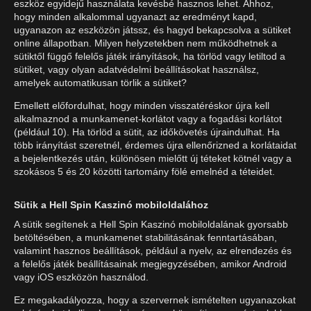
eszköz egyidejű használata kevésbé hasznos lehet. Ahhoz,
hogy minden alkalommal ugyanazt az eredményt kapd,
ugyanazon az eszközön játssz, és hagyd bekapcsolva a sütiket
online állapotban. Milyen helyzetekben nem működhetnek a
sütiktől függő felelős játék irányítások, ha törlöd vagy letiltod a
sütiket, vagy olyan adatvédelmi beállításokat használsz,
amelyek automatikusan törlik a sütiket?
Emellett előfordulhat, hogy minden visszatéréskor újra kell
alkalmaznod a munkamenet-korlátot vagy a fogadási korlátot
(például 10). Ha törlöd a sütit, az időkövetés újraindulhat. Ha
több irányítást szeretnél, érdemes újra ellenőrizned a korlátaidat
a bejelentkezés után, különösen mielőtt új téteket kötnél vagy a
szokásos 5 és 20 közötti tartomány fölé emelnéd a téteidet.
Sütik a Hell Spin Kaszinó mobiloldalához
A sütik segítenek a Hell Spin Kaszinó mobiloldalának gyorsabb
betöltésében, a munkamenet stabilitásának fenntartásában,
valamint hasznos beállítások, például a nyelv, az elrendezés és
a felelős játék beállításainak megjegyzésében, amikor Android
vagy iOS eszközön használod.
Ez megakadályozza, hogy a szervernek ismételten ugyanazokat