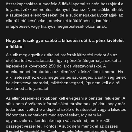
összekapcsolása a megfelelő fiókállapottal szintén hozzájárul a
folyamat zökkenőmentes lebonyolításához. Nem csökkenthetik
a szükséges ellenőrzéseket, de a sütik megakadályozhatják az
elkerülhető késéseket, amelyeket időtúllépések, ismételt
űrlaplépések vagy hiányos megerősítések okoznának.
Hogyan teszik gyorsabbá a kifizetési sütik a pénz kivételét
a fiókból
A sütik megjegyzik az általad preferált kifizetési módot és az
utoljára tett választásaidat, így a pénztár átugorhatja ezeket a
lépéseket a következő 250 dolláros visszavonáskor. A
munkamenet fenntartása az ellenőrzési felszólítások során. Ha
a kifizetésedhez extra megerősítés szükséges, a sütik segítenek
bejelentkezve maradni, miközben végzed, így nem kell elölről
kezdened a folyamatot.
Az ellenőrzéseket ritkábban kell elvégezni a pénztári felületen. A
sütik nem érzékeny információkat tárolhatnak, például hogy már
tudomásul vetted-e a díjakról szóló értesítéseket vagy a kifizetés
időpontjára vonatkozó megjegyzéseket, így nem kell
ugyanazokra a kérdésekre újra válaszolnod, amikor 500
összeget veszel fel. Fontos: A sütik nem mentik el az összes
fizetési információdat. Csak a munkafolyamatot segítik, magát