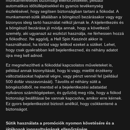
munkamenetedet biztonsági ellenőrzésekkel, például
automatikus időtúllépésekkel és gyanús tevékenység
észlelésével, hogy segítsen biztonságban tartani a fiókodat. A
munkamenet-sütik általában a böngésző bezárásakor vagy egy
bizonyos ideig tartó használat nélkül járnak le. A kijelentkezés és
a böngésző bezárása jó módja annak, hogy a következő
személy, aki ugyanazt az eszközt használja, ne férhessen hozzá
a fiókodhoz. Ne aggódj, a Hell Spin Kaszinót akkor is
használhatod, ha törlöd vagy letiltod ezeket a sütiket. Lehet,
hogy csak gyakrabban kell bejelentkezned, és néhány adatot
újra meg kell adnod.
Ez megnehezítheti a fiókoddal kapcsolatos műveleteket is,
például annak bizonyítását, hogy ki vagy, mielőtt érzékeny
változtatásokat hajtanál végre, vagy pénzt vennél fel (például
500 dollár visszavonását). Távolíts el néhány sütit a
böngésződből, ne mentsd el a bejelentkezési adataidat
nyilvános számítógépeken, és győződj meg róla, hogy a fiókod
biztonsági beállításai be vannak kapcsolva, amikor erre kérnek.
Ez gyors bejelentkezést biztosít anélkül, hogy csökkentené a
biztonságot.
Sütik használata a promóciók nyomon követésére és a
játékosok jogosultságának ellenőrzésére