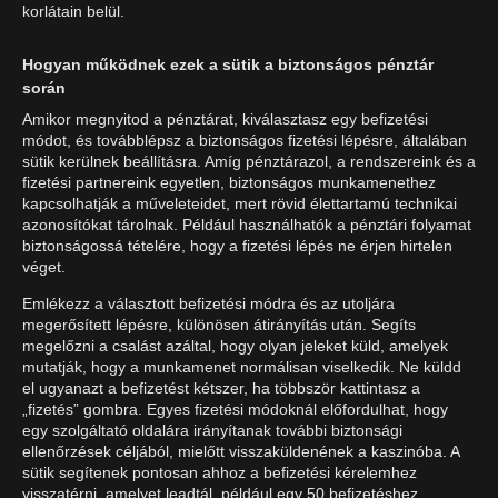
korlátain belül.
Hogyan működnek ezek a sütik a biztonságos pénztár
során
Amikor megnyitod a pénztárat, kiválasztasz egy befizetési
módot, és továbblépsz a biztonságos fizetési lépésre, általában
sütik kerülnek beállításra. Amíg pénztárazol, a rendszereink és a
fizetési partnereink egyetlen, biztonságos munkamenethez
kapcsolhatják a műveleteidet, mert rövid élettartamú technikai
azonosítókat tárolnak. Például használhatók a pénztári folyamat
biztonságossá tételére, hogy a fizetési lépés ne érjen hirtelen
véget.
Emlékezz a választott befizetési módra és az utoljára
megerősített lépésre, különösen átirányítás után. Segíts
megelőzni a csalást azáltal, hogy olyan jeleket küld, amelyek
mutatják, hogy a munkamenet normálisan viselkedik. Ne küldd
el ugyanazt a befizetést kétszer, ha többször kattintasz a
„fizetés” gombra. Egyes fizetési módoknál előfordulhat, hogy
egy szolgáltató oldalára irányítanak további biztonsági
ellenőrzések céljából, mielőtt visszaküldenének a kaszinóba. A
sütik segítenek pontosan ahhoz a befizetési kérelemhez
visszatérni, amelyet leadtál, például egy 50 befizetéshez,